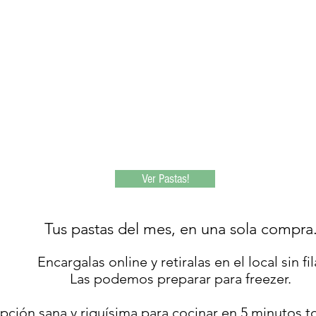
Ver Pastas!
Tus pastas del mes, en una sola compra
Encargalas online y retiralas en el local sin fil
Las podemos preparar para freezer.
pción sana y riquísima para cocinar en 5 minutos to