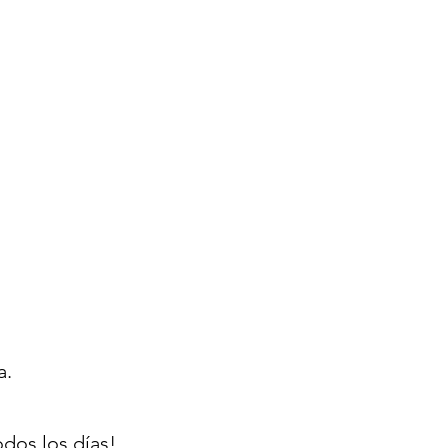
.
a.
dos los días!