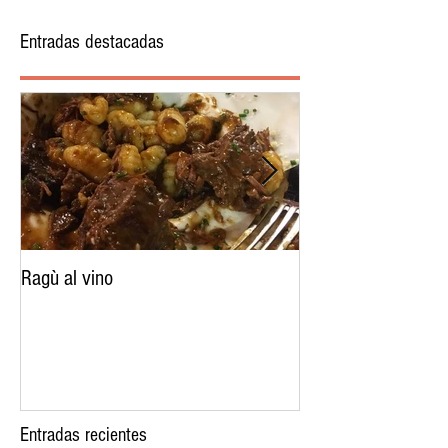
Entradas destacadas
Ragù al vino
Cómo hacer el mejo
invierno
Entradas recientes