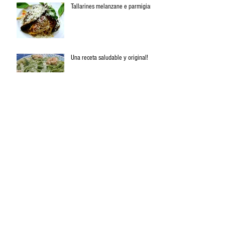
Tallarines melanzane e parmigiano
Una receta saludable y original!
Tagliatelles con crema, salchicha y
azafrán
El gran « cremoso de ñoquis »